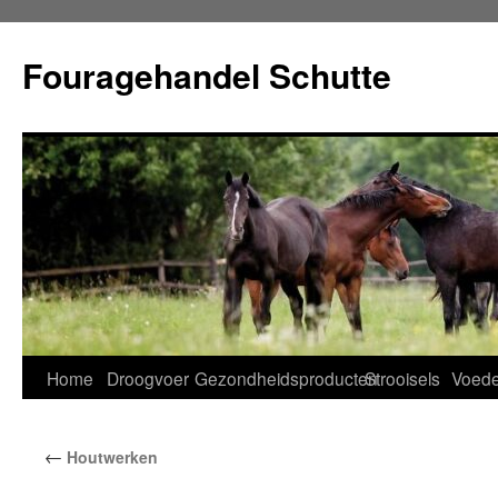
Ga
naar
Fouragehandel Schutte
de
inhoud
Home
Droogvoer
Gezondheidsproducten
Strooisels
Voede
←
Houtwerken