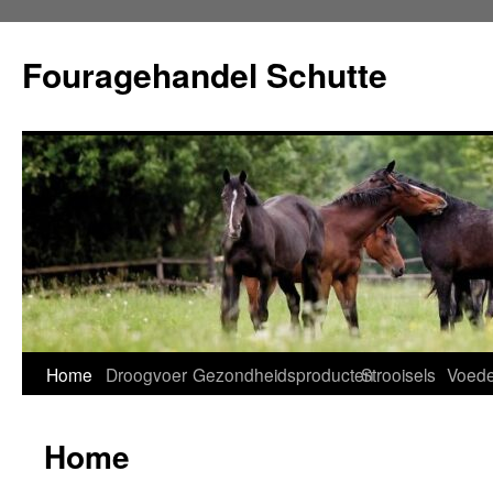
Ga
naar
Fouragehandel Schutte
de
inhoud
Home
Droogvoer
Gezondheidsproducten
Strooisels
Voede
Home