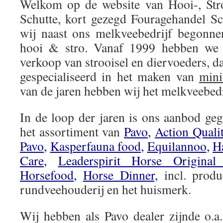
Welkom op de website van Hooi-, Str
Schutte, kort gezegd Fouragehandel Sc
wij naast ons melkveebedrijf begonn
hooi & stro. Vanaf 1999 hebben we d
verkoop van strooisel en diervoeders, 
gespecialiseerd in het maken van
mini
van de jaren hebben wij het melkveebedr
In de loop der jaren is ons aanbod geg
het assortiment van
Pavo
,
Action Quali
Pavo
,
Kasperfauna food
,
Equilannoo
,
H
Care
,
Leaderspirit Horse Origina
Horsefood
,
Horse Dinner,
incl. produ
rundveehouderij en het huismerk.
Wij hebben als Pavo dealer zijnde o.a.