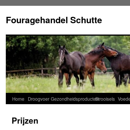
Ga
naar
Fouragehandel Schutte
de
inhoud
Home
Droogvoer
Gezondheidsproducten
Strooisels
Voede
Prijzen