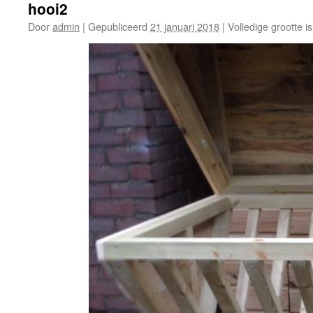
hooi2
Door
admin
|
Gepubliceerd
21 januari 2018
|
Volledige grootte i