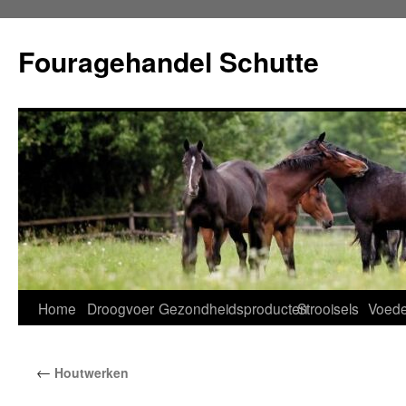
Ga
naar
Fouragehandel Schutte
de
inhoud
Home
Droogvoer
Gezondheidsproducten
Strooisels
Voede
←
Houtwerken