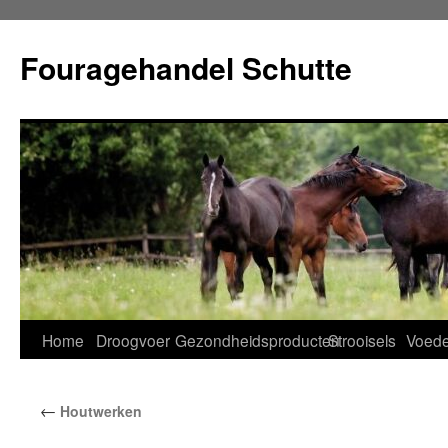
Ga
naar
Fouragehandel Schutte
de
inhoud
Home
Droogvoer
Gezondheidsproducten
Strooisels
Voede
←
Houtwerken