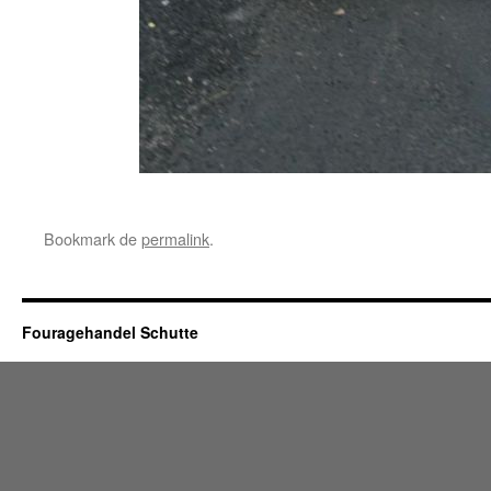
Bookmark de
permalink
.
Fouragehandel Schutte