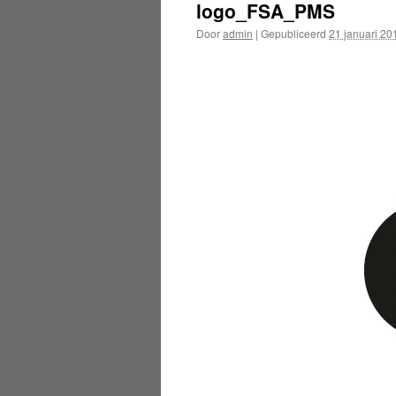
logo_FSA_PMS
Door
admin
|
Gepubliceerd
21 januari 20