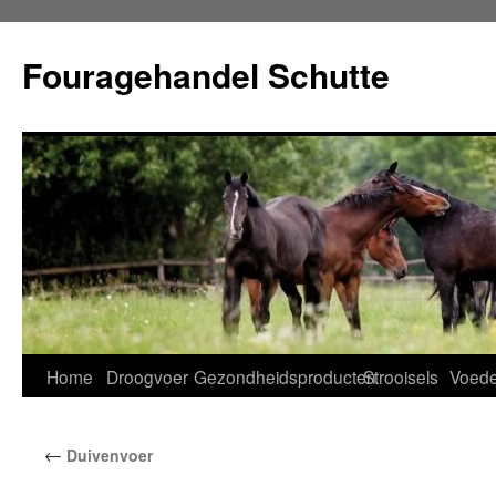
Ga
naar
Fouragehandel Schutte
de
inhoud
Home
Droogvoer
Gezondheidsproducten
Strooisels
Voede
←
Duivenvoer